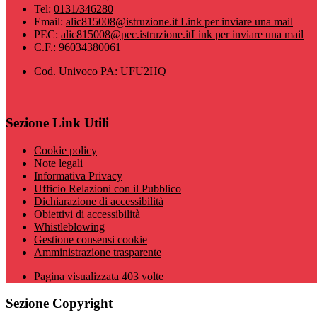
Tel:
0131/346280
Email:
alic815008@istruzione.it
Link per inviare una mail
PEC:
alic815008@pec.istruzione.it
Link per inviare una mail
C.F.: 96034380061
Cod. Univoco PA: UFU2HQ
Sezione Link Utili
Cookie policy
Note legali
Informativa Privacy
Ufficio Relazioni con il Pubblico
Dichiarazione di accessibilità
Obiettivi di accessibilità
Whistleblowing
Gestione consensi cookie
Amministrazione trasparente
Pagina visualizzata
403
volte
Sezione Copyright