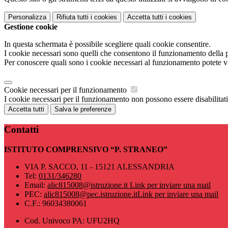
Personalizza
Rifiuta tutti
i cookies
Accetta tutti
i cookies
Gestione cookie
In questa schermata è possibile scegliere quali cookie consentire.
I cookie necessari sono quelli che consentono il funzionamento della pi
Per conoscere quali sono i cookie necessari al funzionamento potete v
Cookie necessari per il funzionamento
I cookie necessari per il funzionamento non possono essere disabilitati.
Accetta tutti
Salva le preferenze
Contatti
ISTITUTO COMPRENSIVO “P. STRANEO”
VIA P. SACCO, 11 - 15121 ALESSANDRIA
Tel:
0131/346280
Email:
alic815008@istruzione.it
Link per inviare una mail
PEC:
alic815008@pec.istruzione.it
Link per inviare una mail
C.F.: 96034380061
Cod. Univoco PA: UFU2HQ