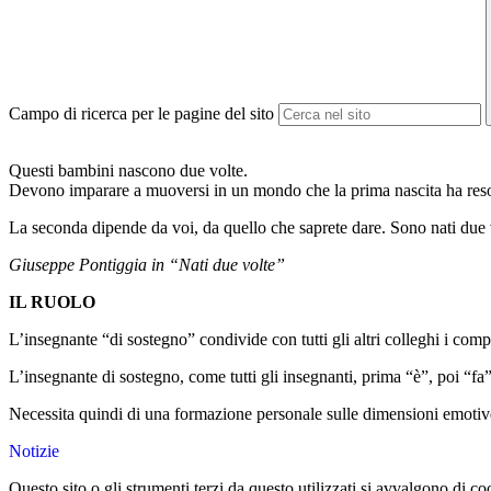
Campo di ricerca per le pagine del sito
Questi bambini nascono due volte.
Devono imparare a muoversi in un mondo
che la prima nascita ha reso
La seconda dipende da voi,
da quello che saprete dare.
Sono nati due
Giuseppe Pontiggia in “Nati due volte”
IL RUOLO
L’insegnante “di sostegno” condivide con tutti gli altri colleghi i compi
L’insegnante di sostegno, come tutti gli insegnanti, prima “è”, poi “fa”
Necessita quindi di una formazione personale sulle dimensioni emotive, e
Notizie
Questo sito o gli strumenti terzi da questo utilizzati si avvalgono di coo