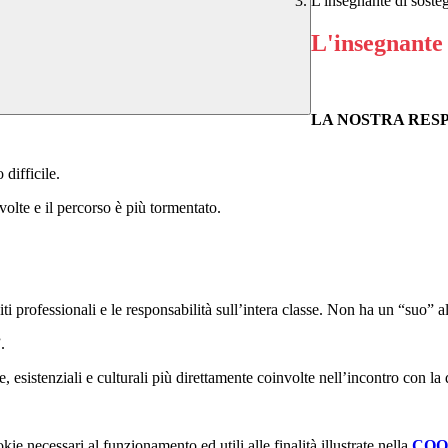
L'insegnante di soste
L'insegnante 
LA NOSTRA RESP
 difficile.
 volte
e il percorso è più tormentato.
ti professionali e le responsabilità sull’intera classe. Non ha un “suo” a
.
sistenziali e culturali più direttamente coinvolte nell’incontro con la d
kie necessari al funzionamento ed utili alle finalità illustrate nella
COO