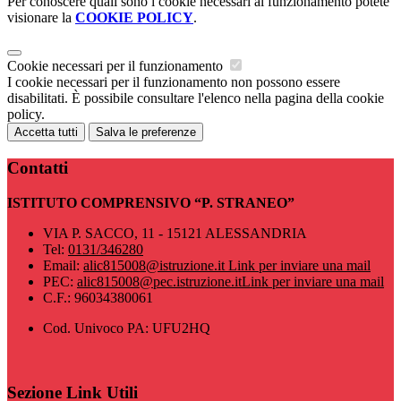
Per conoscere quali sono i cookie necessari al funzionamento potete
visionare la
COOKIE POLICY
.
Cookie necessari per il funzionamento
I cookie necessari per il funzionamento non possono essere
disabilitati. È possibile consultare l'elenco nella pagina della cookie
policy.
Accetta tutti
Salva le preferenze
Contatti
ISTITUTO COMPRENSIVO “P. STRANEO”
VIA P. SACCO, 11 - 15121 ALESSANDRIA
Tel:
0131/346280
Email:
alic815008@istruzione.it
Link per inviare una mail
PEC:
alic815008@pec.istruzione.it
Link per inviare una mail
C.F.: 96034380061
Cod. Univoco PA: UFU2HQ
Sezione Link Utili