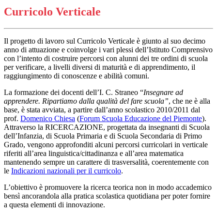
Curricolo Verticale
Il progetto di lavoro sul Curricolo Verticale è giunto al suo decimo
anno di attuazione e coinvolge i vari plessi dell’Istituto Comprensivo
con l’intento di costruire percorsi con alunni dei tre ordini di scuola
per verificare, a livelli diversi di maturità e di apprendimento, il
raggiungimento di conoscenze e abilità comuni.
La formazione dei docenti dell’I. C. Straneo “
Insegnare ad
apprendere. Ripartiamo dalla qualità del fare scuola”
, che ne è alla
base, è stata avviata, a partire dall’anno scolastico 2010/2011 dal
prof.
Domenico Chiesa
(
Forum Scuola Educazione del Piemonte
).
Attraverso la RICERCAZIONE, progettata da insegnanti di Scuola
dell’Infanzia, di Scuola Primaria e di Scuola Secondaria di Primo
Grado, vengono approfonditi alcuni percorsi curricolari in verticale
riferiti all’area linguistica/cittadinanza e all’area matematica
mantenendo sempre un carattere di trasversalità, coerentemente con
le
Indicazioni nazionali per il curricolo
.
L’obiettivo è promuovere la ricerca teorica non in modo accademico
bensì ancorandola alla pratica scolastica quotidiana per poter fornire
a questa elementi di innovazione.