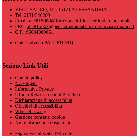
VIA P. SACCO, 11 - 15121 ALESSANDRIA
Tel:
0131/346280
Email:
alic815008@istruzione.it
Link per inviare una mail
PEC:
alic815008@pec.istruzione.it
Link per inviare una mail
C.F.: 96034380061
Cod. Univoco PA: UFU2HQ
Sezione Link Utili
Cookie policy
Note legali
Informativa Privacy
Ufficio Relazioni con il Pubblico
Dichiarazione di accessibilità
Obiettivi di accessibilità
Whistleblowing
Gestione consensi cookie
Amministrazione trasparente
Pagina visualizzata
398
volte