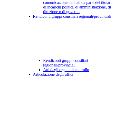
comunicazione dei dati da parte dei titolari
di incarichi politici, di amministrazione, di
direzione o di governo
Rendiconti gruppi consiliari regionali/provinciali
Rendiconti gruppi consiliari
regionali/provinciali
Atti degli organi di controllo
Articolazione degli uffici