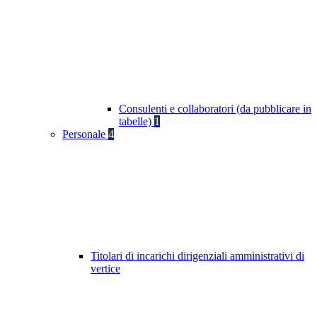
Consulenti e collaboratori (da pubblicare in
tabelle)
1
Personale
4
Titolari di incarichi dirigenziali amministrativi di
vertice