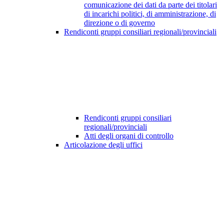
comunicazione dei dati da parte dei titolari
di incarichi politici, di amministrazione, di
direzione o di governo
Rendiconti gruppi consiliari regionali/provinciali
Rendiconti gruppi consiliari
regionali/provinciali
Atti degli organi di controllo
Articolazione degli uffici