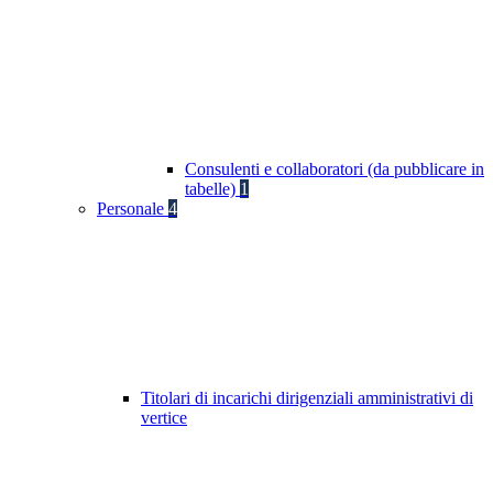
Consulenti e collaboratori (da pubblicare in
tabelle)
1
Personale
4
Titolari di incarichi dirigenziali amministrativi di
vertice