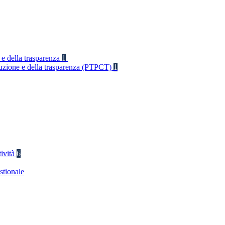
 e della trasparenza
1
rruzione e della trasparenza (PTPCT)
1
tività
6
stionale