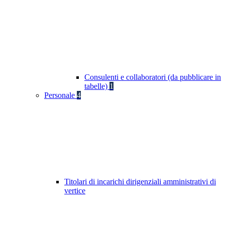
Consulenti e collaboratori (da pubblicare in
tabelle)
1
Personale
4
Titolari di incarichi dirigenziali amministrativi di
vertice