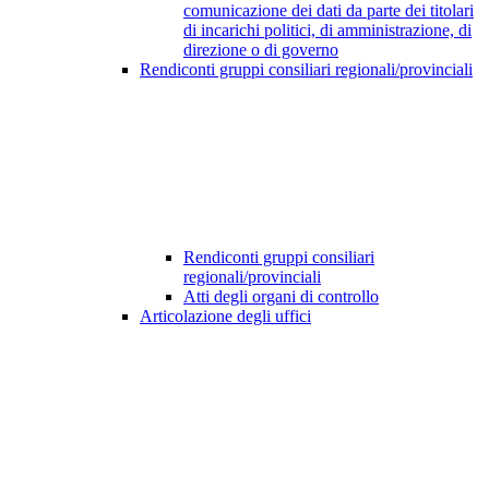
comunicazione dei dati da parte dei titolari
di incarichi politici, di amministrazione, di
direzione o di governo
Rendiconti gruppi consiliari regionali/provinciali
Rendiconti gruppi consiliari
regionali/provinciali
Atti degli organi di controllo
Articolazione degli uffici