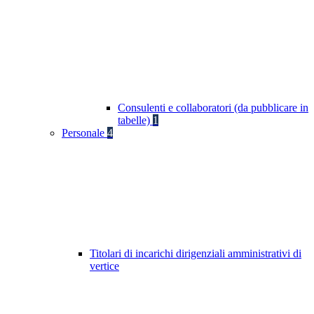
Consulenti e collaboratori (da pubblicare in
tabelle)
1
Personale
4
Titolari di incarichi dirigenziali amministrativi di
vertice