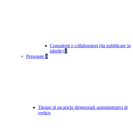
Consulenti e collaboratori (da pubblicare in
tabelle)
1
Personale
4
Titolari di incarichi dirigenziali amministrativi di
vertice