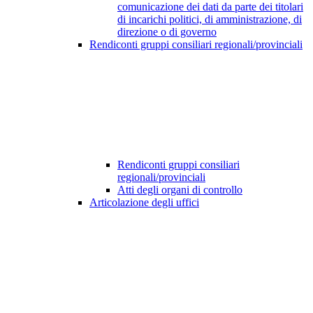
comunicazione dei dati da parte dei titolari
di incarichi politici, di amministrazione, di
direzione o di governo
Rendiconti gruppi consiliari regionali/provinciali
Rendiconti gruppi consiliari
regionali/provinciali
Atti degli organi di controllo
Articolazione degli uffici