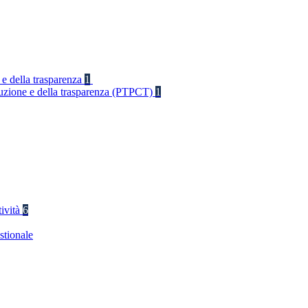
 e della trasparenza
1
rruzione e della trasparenza (PTPCT)
1
tività
6
stionale