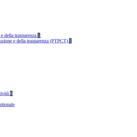
 e della trasparenza
1
rruzione e della trasparenza (PTPCT)
1
tività
6
stionale