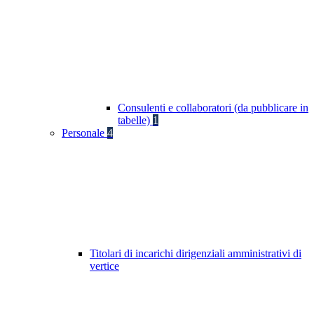
Consulenti e collaboratori (da pubblicare in
tabelle)
1
Personale
4
Titolari di incarichi dirigenziali amministrativi di
vertice