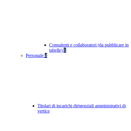
Consulenti e collaboratori (da pubblicare in
tabelle)
1
Personale
4
Titolari di incarichi dirigenziali amministrativi di
vertice