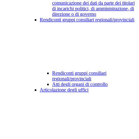
comunicazione dei dati da parte dei titolari
di incarichi politici, di amministrazione, di
direzione o di governo
Rendiconti gruppi consiliari regionali/provinciali
Rendiconti gruppi consiliari
regionali/provinciali
Atti degli organi di controllo
Articolazione degli uffici