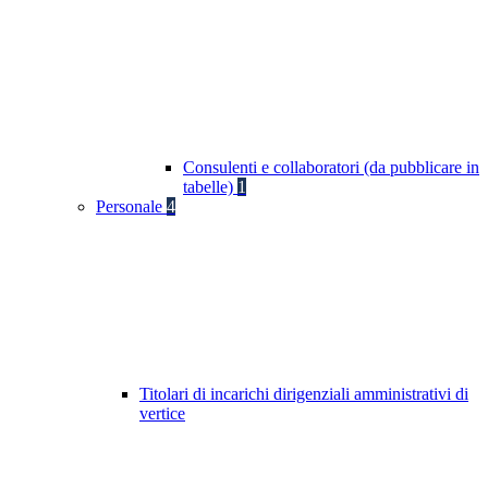
Consulenti e collaboratori (da pubblicare in
tabelle)
1
Personale
4
Titolari di incarichi dirigenziali amministrativi di
vertice