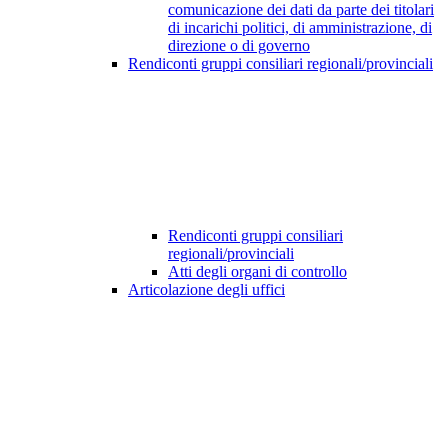
comunicazione dei dati da parte dei titolari
di incarichi politici, di amministrazione, di
direzione o di governo
Rendiconti gruppi consiliari regionali/provinciali
Rendiconti gruppi consiliari
regionali/provinciali
Atti degli organi di controllo
Articolazione degli uffici