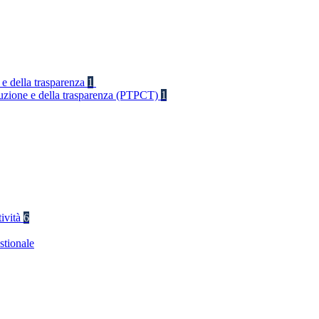
 e della trasparenza
1
rruzione e della trasparenza (PTPCT)
1
tività
6
stionale