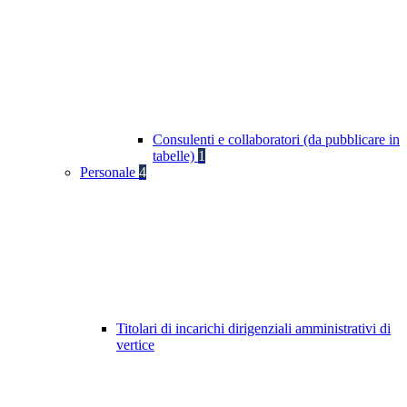
Consulenti e collaboratori (da pubblicare in
tabelle)
1
Personale
4
Titolari di incarichi dirigenziali amministrativi di
vertice