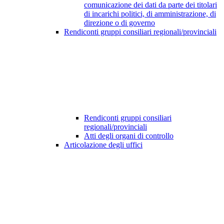
comunicazione dei dati da parte dei titolari
di incarichi politici, di amministrazione, di
direzione o di governo
Rendiconti gruppi consiliari regionali/provinciali
Rendiconti gruppi consiliari
regionali/provinciali
Atti degli organi di controllo
Articolazione degli uffici