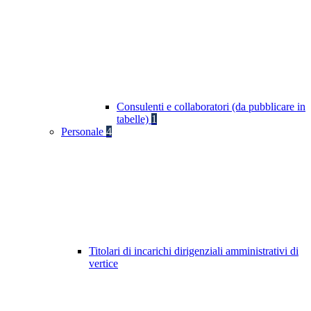
Consulenti e collaboratori (da pubblicare in
tabelle)
1
Personale
4
Titolari di incarichi dirigenziali amministrativi di
vertice