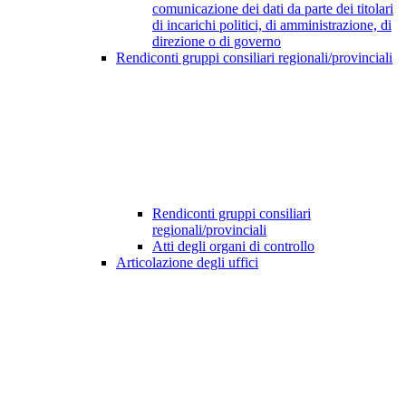
comunicazione dei dati da parte dei titolari
di incarichi politici, di amministrazione, di
direzione o di governo
Rendiconti gruppi consiliari regionali/provinciali
Rendiconti gruppi consiliari
regionali/provinciali
Atti degli organi di controllo
Articolazione degli uffici