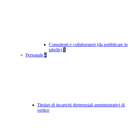
Consulenti e collaboratori (da pubblicare in
tabelle)
1
Personale
4
Titolari di incarichi dirigenziali amministrativi di
vertice