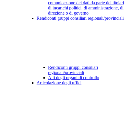
comunicazione dei dati da parte dei titolari
di incarichi politici, di amministrazione, di
direzione o di governo
Rendiconti gruppi consiliari regionali/provinciali
Rendiconti gruppi consiliari
regionali/provinciali
Atti degli organi di controllo
Articolazione degli uffici