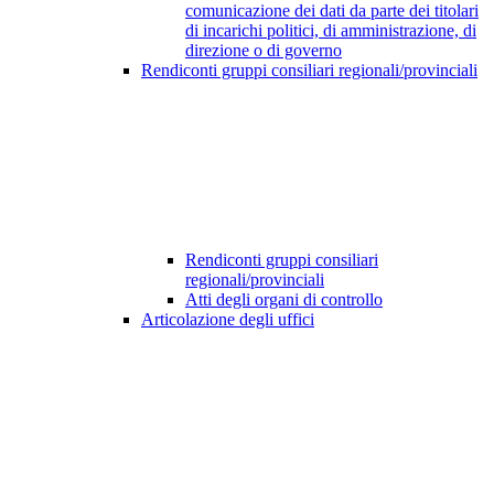
comunicazione dei dati da parte dei titolari
di incarichi politici, di amministrazione, di
direzione o di governo
Rendiconti gruppi consiliari regionali/provinciali
Rendiconti gruppi consiliari
regionali/provinciali
Atti degli organi di controllo
Articolazione degli uffici