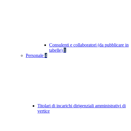
Consulenti e collaboratori (da pubblicare in
tabelle)
1
Personale
4
Titolari di incarichi dirigenziali amministrativi di
vertice