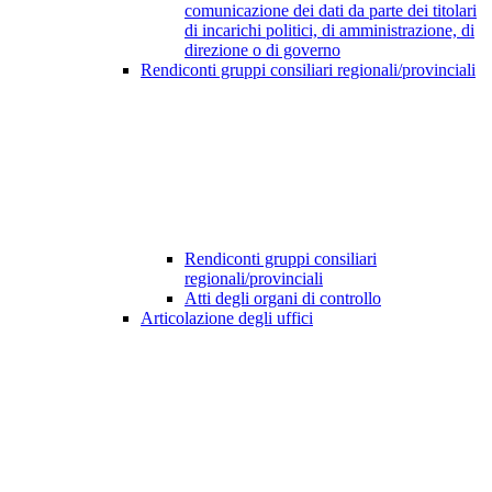
comunicazione dei dati da parte dei titolari
di incarichi politici, di amministrazione, di
direzione o di governo
Rendiconti gruppi consiliari regionali/provinciali
Rendiconti gruppi consiliari
regionali/provinciali
Atti degli organi di controllo
Articolazione degli uffici