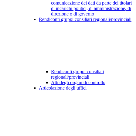
comunicazione dei dati da parte dei titolari
di incarichi politici, di amministrazione, di
direzione o di governo
Rendiconti gruppi consiliari regionali/provinciali
Rendiconti gruppi consiliari
regionali/provinciali
Atti degli organi di controllo
Articolazione degli uffici