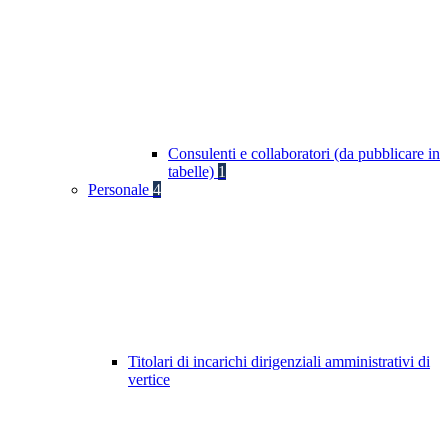
Consulenti e collaboratori (da pubblicare in
tabelle)
1
Personale
4
Titolari di incarichi dirigenziali amministrativi di
vertice