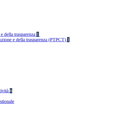
 e della trasparenza
1
rruzione e della trasparenza (PTPCT)
1
tività
6
stionale