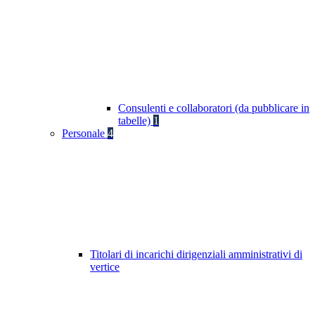
Consulenti e collaboratori (da pubblicare in
tabelle)
1
Personale
4
Titolari di incarichi dirigenziali amministrativi di
vertice