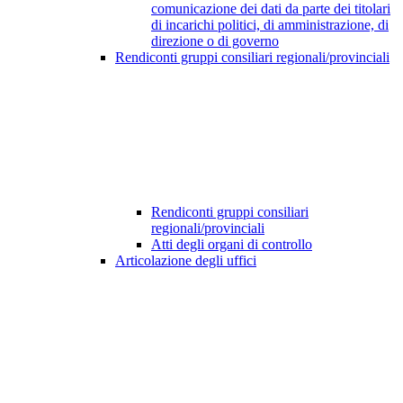
comunicazione dei dati da parte dei titolari
di incarichi politici, di amministrazione, di
direzione o di governo
Rendiconti gruppi consiliari regionali/provinciali
Rendiconti gruppi consiliari
regionali/provinciali
Atti degli organi di controllo
Articolazione degli uffici