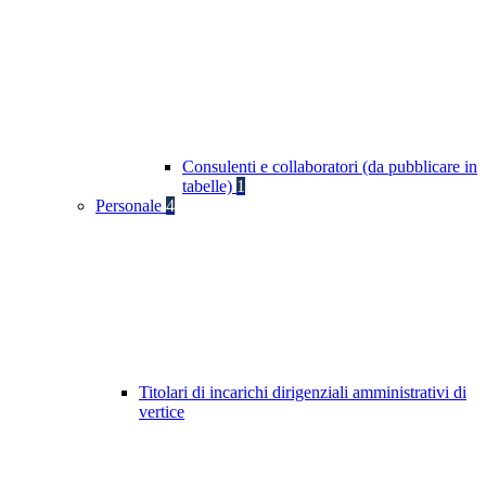
Consulenti e collaboratori (da pubblicare in
tabelle)
1
Personale
4
Titolari di incarichi dirigenziali amministrativi di
vertice