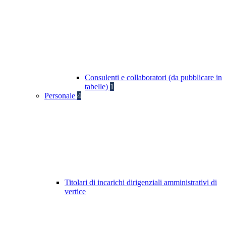
Consulenti e collaboratori (da pubblicare in
tabelle)
1
Personale
4
Titolari di incarichi dirigenziali amministrativi di
vertice