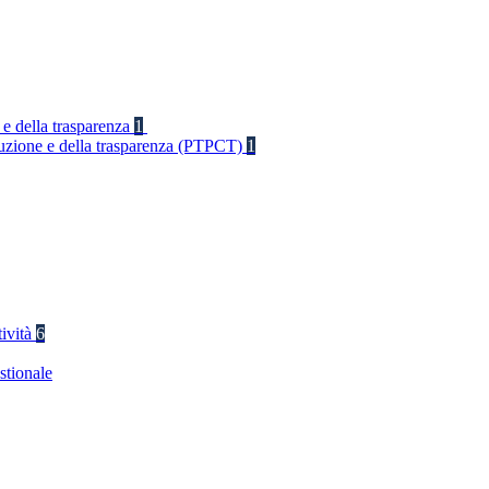
 e della trasparenza
1
rruzione e della trasparenza (PTPCT)
1
tività
6
stionale